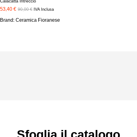
Calacatta Intreccio
53,40
€
90,00
€
IVA Inclusa
Brand:
Ceramica Fioranese
Sfoglia il catalogo