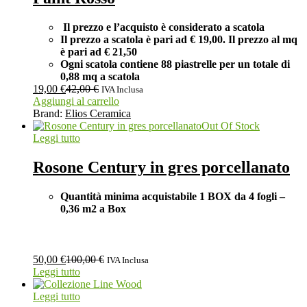
Il prezzo e l’acquisto è considerato a scatola
Il prezzo a scatola è pari ad € 19,00. Il prezzo al mq
è pari ad € 21,50
Ogni scatola contiene 88 piastrelle per un totale di
0,88 mq a scatola
19,00
€
42,00
€
IVA Inclusa
Aggiungi al carrello
Brand:
Elios Ceramica
Out Of Stock
Leggi tutto
Rosone Century in gres porcellanato
Quantità minima acquistabile 1 BOX
da 4 fogli –
0,36 m2 a Box
50,00
€
100,00
€
IVA Inclusa
Leggi tutto
Leggi tutto