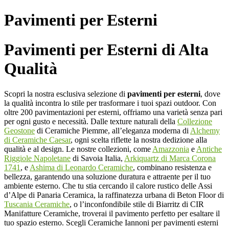
Pavimenti per Esterni
Pavimenti per Esterni di Alta
Qualità
Scopri la nostra esclusiva selezione di
pavimenti per esterni
, dove
la qualità incontra lo stile per trasformare i tuoi spazi outdoor. Con
oltre 200 pavimentazioni per esterni, offriamo una varietà senza pari
per ogni gusto e necessità. Dalle texture naturali della
Collezione
Geostone
di Ceramiche Piemme, all’eleganza moderna di
Alchemy
di Ceramiche Caesar
, ogni scelta riflette la nostra dedizione alla
qualità e al design. Le nostre collezioni, come
Amazzonia
e
Antiche
Riggiole Napoletane
di Savoia Italia,
Arkiquartz di Marca Corona
1741
, e
Ashima di Leonardo Ceramiche
, combinano resistenza e
bellezza, garantendo una soluzione duratura e attraente per il tuo
ambiente esterno. Che tu stia cercando il calore rustico delle Assi
d’Alpe di Panaria Ceramica, la raffinatezza urbana di Beton Floor di
Tuscania Ceramiche
, o l’inconfondibile stile di Biarritz di CIR
Manifatture Ceramiche, troverai il pavimento perfetto per esaltare il
tuo spazio esterno. Scegli Ceramiche Iannoni per pavimenti esterni