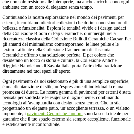
che non solo resistono alle intemperie, ma anche arricchiscono ogni
ambiente con un tocco di eleganza senza tempo.
Continuando la nostra esplorazione nel mondo dei pavimenti per
esterni, incontriamo ulteriori collezioni che definiscono standard di
bellezza e funzionalità. Esplora le tonalità vivide e i design audaci
della Collezione Bloom di Fap Ceramiche, o immergiti nella
ricercatezza classica della Collezione Built di Ceramiche Caesar. Per
gli amanti del minimalismo contemporaneo, le linee pulite e le
texture raffinate della Collezione Caementum di Tuscania
Ceramiche offrono una soluzione perfetta. E per coloro che
desiderano un tocco di storia e cultura, la Collezione Antiche
Riggiole Napoletane di Savoia Italia porta l’arte della tradizione
direttamente nei tuoi spazi all’aperto.
Ogni pavimento da noi selezionato è più di una semplice superficie;
è una dichiarazione di stile, un’espressione di individualità e una
promessa di durata. La nostra gamma di pavimenti per esterni è stata
pensata per soddisfare le esigenze di ogni cliente, combinando
tecnologia all’avanguardia con design senza tempo. Che tu stia
progettando un elegante patio, un’accogliente terrazza, o un vialetto
imponente, i
pavimenti Ceramiche Iannoni
sono la scelta ideale per
garantire che il tuo spazio esterno sia sempre accogliente, funzionale
e esteticamente inconfondibile.