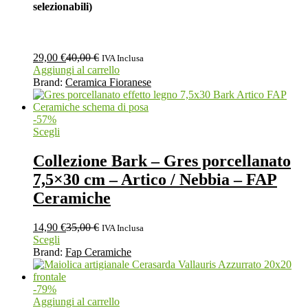
selezionabili)
29,00
€
40,00
€
IVA Inclusa
Aggiungi al carrello
Brand:
Ceramica Fioranese
-
57
%
Scegli
Collezione Bark – Gres porcellanato
7,5×30 cm – Artico / Nebbia – FAP
Ceramiche
14,90
€
35,00
€
IVA Inclusa
Scegli
Brand:
Fap Ceramiche
-
79
%
Aggiungi al carrello