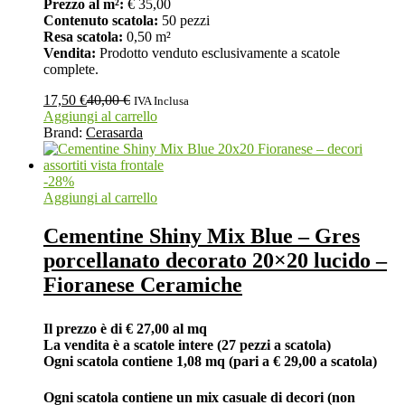
Prezzo al m²:
€ 35,00
Contenuto scatola:
50 pezzi
Resa scatola:
0,50 m²
Vendita:
Prodotto venduto esclusivamente a scatole
complete.
17,50
€
40,00
€
IVA Inclusa
Aggiungi al carrello
Brand:
Cerasarda
-
28
%
Aggiungi al carrello
Cementine Shiny Mix Blue – Gres
porcellanato decorato 20×20 lucido –
Fioranese Ceramiche
Il prezzo è di € 27,00 al mq
La vendita è a scatole intere (27 pezzi a scatola)
Ogni scatola contiene 1,08 mq (pari a € 29,00 a scatola)
Ogni scatola contiene un mix casuale di decori (non