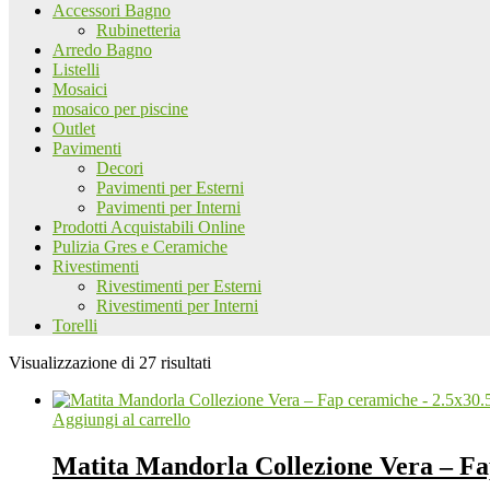
Accessori Bagno
Rubinetteria
Arredo Bagno
Listelli
Mosaici
mosaico per piscine
Outlet
Pavimenti
Decori
Pavimenti per Esterni
Pavimenti per Interni
Prodotti Acquistabili Online
Pulizia Gres e Ceramiche
Rivestimenti
Rivestimenti per Esterni
Rivestimenti per Interni
Torelli
Visualizzazione di 27 risultati
Aggiungi al carrello
Matita Mandorla Collezione Vera – Fa