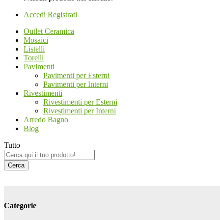
Accedi
Registrati
Outlet Ceramica
Mosaici
Listelli
Torelli
Pavimenti
Pavimenti per Esterni
Pavimenti per Interni
Rivestimenti
Rivestimenti per Esterni
Rivestimenti per Interni
Arredo Bagno
Blog
Tutto
Cerca
Categorie