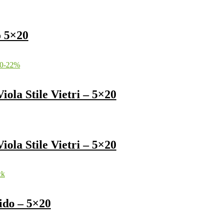
o 5×20
-
22
%
ola Stile Vietri – 5×20
ola Stile Vietri – 5×20
ck
ido – 5×20