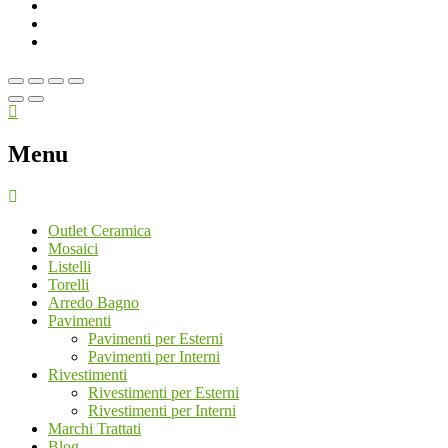
Menu
Outlet Ceramica
Mosaici
Listelli
Torelli
Arredo Bagno
Pavimenti
Pavimenti per Esterni
Pavimenti per Interni
Rivestimenti
Rivestimenti per Esterni
Rivestimenti per Interni
Marchi Trattati
Blog