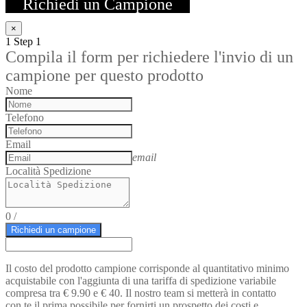
Floreale
Richiedi un Campione
-
6,5x30,5
×
-
1
Step 1
Fap
Compila il form per richiedere l'invio di un
Ceramiche
campione per questo prodotto
quantity
Nome
Telefono
Email
email
Località Spedizione
0
/
Richiedi un campione
Il costo del prodotto campione corrisponde al quantitativo minimo
acquistabile con l'aggiunta di una tariffa di spedizione variabile
compresa tra € 9.90 e € 40. Il nostro team si metterà in contatto
con te il prima possibile per fornirti un prospetto dei costi e