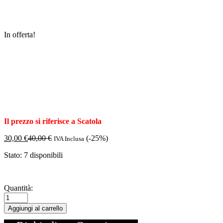
In offerta!
Il prezzo si riferisce a Scatola
30,00
€
40,00
€
(-25%)
IVA Inclusa
Stato:
7 disponibili
Listello
Quantità:
con
Decoro
Aggiungi al carrello
-