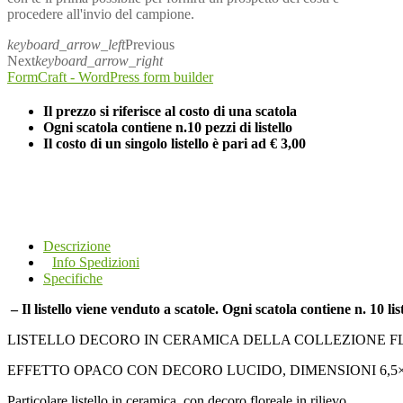
procedere all'invio del campione.
keyboard_arrow_left
Previous
Next
keyboard_arrow_right
FormCraft - WordPress form builder
Il prezzo si riferisce al costo di una scatola
Ogni scatola contiene n.10 pezzi di listello
Il costo di un singolo listello è pari ad
€ 3,00
Descrizione
Info Spedizioni
Specifiche
– Il listello viene venduto a scatole. Ogni scatola contiene n. 10 list
LISTELLO DECORO IN CERAMICA DELLA COLLEZIONE 
EFFETTO OPACO CON DECORO LUCIDO, DIMENSIONI 6,5×3
Particolare listello in ceramica, con decoro floreale in rilievo.