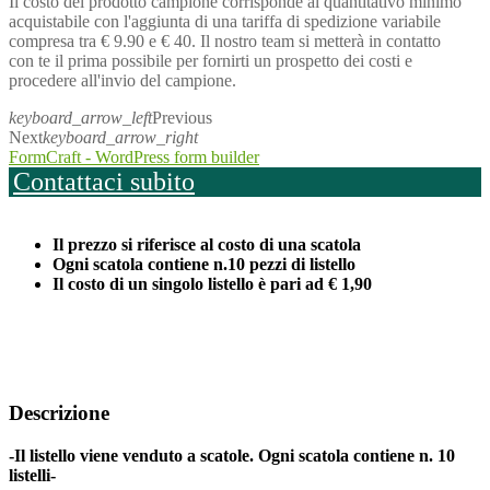
Il costo del prodotto campione corrisponde al quantitativo minimo
acquistabile con l'aggiunta di una tariffa di spedizione variabile
compresa tra € 9.90 e € 40. Il nostro team si metterà in contatto
con te il prima possibile per fornirti un prospetto dei costi e
procedere all'invio del campione.
keyboard_arrow_left
Previous
Next
keyboard_arrow_right
FormCraft - WordPress form builder
Contattaci subito
Il prezzo si riferisce al costo di una scatola
Ogni scatola contiene n.10 pezzi di listello
Il costo di un singolo listello è pari ad
€ 1,90
Descrizione
-Il listello viene venduto a scatole. Ogni scatola contiene n. 10
listelli-