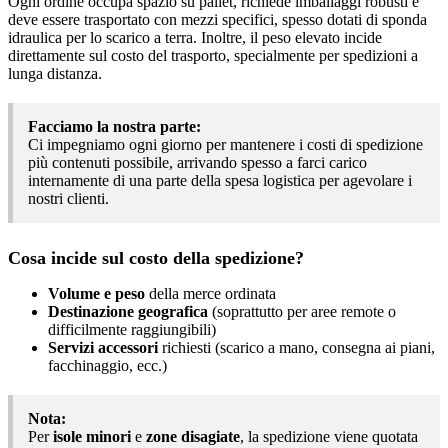
Ogni ordine occupa spazio su pallet, richiede imballaggi robusti e
deve essere trasportato con mezzi specifici, spesso dotati di sponda
idraulica per lo scarico a terra. Inoltre, il peso elevato incide
direttamente sul costo del trasporto, specialmente per spedizioni a
lunga distanza.
Facciamo la nostra parte:
Ci impegniamo ogni giorno per mantenere i costi di spedizione
più contenuti possibile, arrivando spesso a farci carico
internamente di una parte della spesa logistica per agevolare i
nostri clienti.
Cosa incide sul costo della spedizione?
Volume e peso
della merce ordinata
Destinazione geografica
(soprattutto per aree remote o
difficilmente raggiungibili)
Servizi accessori
richiesti (scarico a mano, consegna ai piani,
facchinaggio, ecc.)
Nota:
Per
isole minori
e
zone disagiate
, la spedizione viene quotata