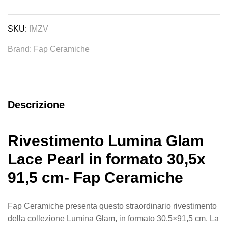
-
Collezione
Lumina
SKU:
fMZV
Glam
Brand:
Fap Ceramiche
-
Fap
Ceramiche
quantity
Descrizione
Rivestimento Lumina Glam
Lace Pearl in formato 30,5x
91,5 cm- Fap Ceramiche
Fap Ceramiche presenta questo straordinario rivestimento
della collezione Lumina Glam, in formato 30,5×91,5 cm. La