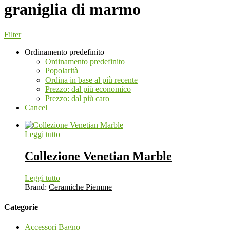
graniglia di marmo
Filter
Ordinamento predefinito
Ordinamento predefinito
Popolarità
Ordina in base al più recente
Prezzo: dal più economico
Prezzo: dal più caro
Cancel
Leggi tutto
Collezione Venetian Marble
Leggi tutto
Brand:
Ceramiche Piemme
Categorie
Accessori Bagno