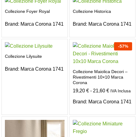
Collezione Foyer Royal
Collezione Historica
Brand:
Marca Corona 1741
Brand:
Marca Corona 1741
-
57
%
Collezione Lilysuite
Brand:
Marca Corona 1741
Collezione Maiolica Decori –
Rivestimenti 10×10 Marca
Corona
Fascia
19,20
€
-
21,60
€
IVA Inclusa
di
prezzo:
Brand:
Marca Corona 1741
da
19,20 €
a
21,60 €