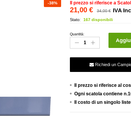
Il prezzo si riferisce a Scato
-
38
%
21,00
€
IVA In
34,00
€
Stato:
167 disponibili
Quantità:
Listello
Aggiun
Piatto
in
ceramica
Richiedi un Campi
–
Lavanda
–
Il prezzo si riferisce al c
3×20
Ogni scatola contiene n.10 
quantity
Il costo di un singolo liste