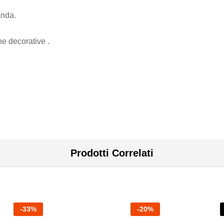
anda.
ne decorative .
Prodotti Correlati
-
33
%
-
20
%