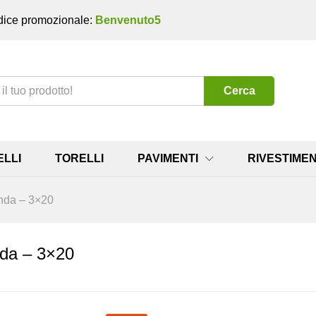
ice promozionale:
Benvenuto5
Cerca
ELLI
TORELLI
PAVIMENTI
RIVESTIMEN
anda – 3×20
nda – 3×20