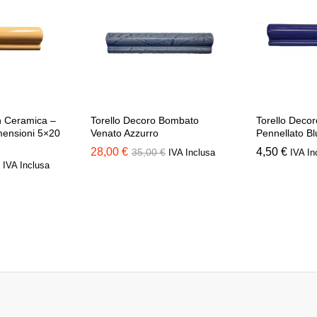
n Ceramica –
Torello Decoro Bombato
Torello Deco
mensioni 5×20
Venato Azzurro
Pennellato Blu
28,00
€
4,50
€
35,00
€
IVA Inclusa
IVA In
IVA Inclusa