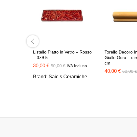
Listello Piatto in Vetro – Rosso
Torello Decoro I
– 3×9.5
Giallo Ocra – di
cm
30,00
€
50,00
€
IVA Inclusa
40,00
€
60,00
€
Brand:
Saicis Ceramiche