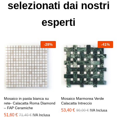
selezionati dai nostri
esperti
-
28
%
-
41
%
Mosaico in pasta bianca su
Mosaico Marmorea Verde
rete- Calacatta Roma Diamond
Calacatta Intreccio
– FAP Ceramiche
53,40
€
90,00
€
IVA Inclusa
51,60
€
71,40
€
IVA Inclusa