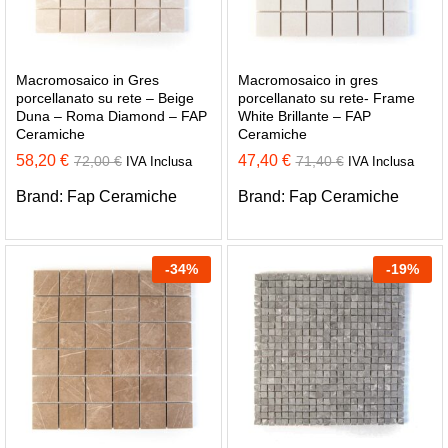
Macromosaico in Gres
Macromosaico in gres
porcellanato su rete – Beige
porcellanato su rete- Frame
Duna – Roma Diamond – FAP
White Brillante – FAP
Ceramiche
Ceramiche
58,20
€
47,40
€
72,00
€
71,40
€
IVA Inclusa
IVA Inclusa
Brand:
Fap Ceramiche
Brand:
Fap Ceramiche
-
34
%
-
19
%