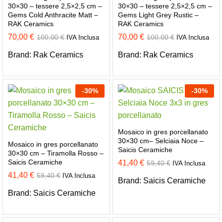
30×30 – tessere 2,5×2,5 cm –
30×30 – tessere 2,5×2,5 cm –
Gems Cold Anthracite Matt –
Gems Light Grey Rustic –
RAK Ceramics
RAK Ceramics
70,00
€
70,00
€
100,00
€
100,00
€
IVA Inclusa
IVA Inclusa
Brand:
Rak Ceramics
Brand:
Rak Ceramics
-
30
%
-
30
%
Mosaico in gres porcellanato
30×30 cm– Selciaia Noce –
Mosaico in gres porcellanato
Saicis Ceramiche
30×30 cm – Tiramolla Rosso –
Saicis Ceramiche
41,40
€
59,40
€
IVA Inclusa
41,40
€
59,40
€
IVA Inclusa
Brand:
Saicis Ceramiche
Brand:
Saicis Ceramiche