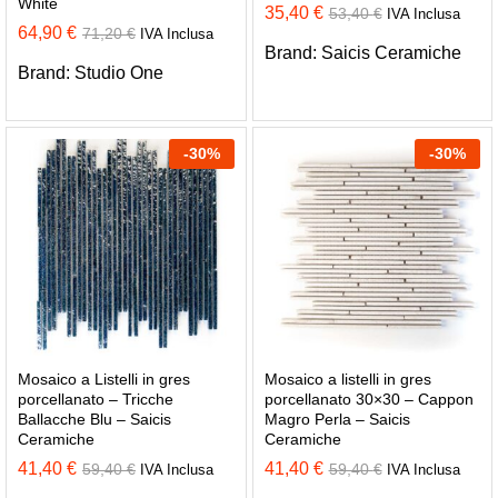
White
35,40
€
53,40
€
IVA Inclusa
64,90
€
71,20
€
IVA Inclusa
Brand:
Saicis Ceramiche
Brand:
Studio One
-
30
%
-
30
%
Mosaico a Listelli in gres
Mosaico a listelli in gres
porcellanato – Tricche
porcellanato 30×30 – Cappon
Ballacche Blu – Saicis
Magro Perla – Saicis
Ceramiche
Ceramiche
41,40
€
41,40
€
59,40
€
59,40
€
IVA Inclusa
IVA Inclusa