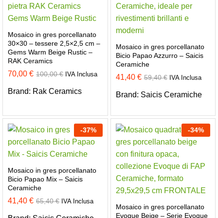
Mosaico in gres porcellanato
30×30 – tessere 2,5×2,5 cm –
Mosaico in gres porcellanato
Gems Warm Beige Rustic –
Bicio Papao Azzurro – Saicis
RAK Ceramics
Ceramiche
70,00
€
100,00
€
IVA Inclusa
41,40
€
59,40
€
IVA Inclusa
Brand:
Rak Ceramics
Brand:
Saicis Ceramiche
-
37
%
-
34
%
Mosaico in gres porcellanato
Bicio Papao Mix – Saicis
Ceramiche
41,40
€
65,40
€
IVA Inclusa
Mosaico in gres porcellanato
Evoque Beige – Serie Evoque