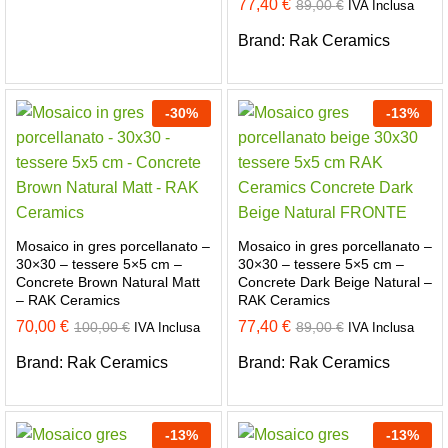
77,40
€
89,00
€
IVA Inclusa
Brand:
Rak Ceramics
-
30
%
-
13
%
Mosaico in gres porcellanato –
Mosaico in gres porcellanato –
30×30 – tessere 5×5 cm –
30×30 – tessere 5×5 cm –
Concrete Brown Natural Matt
Concrete Dark Beige Natural –
– RAK Ceramics
RAK Ceramics
70,00
€
77,40
€
100,00
€
89,00
€
IVA Inclusa
IVA Inclusa
Brand:
Rak Ceramics
Brand:
Rak Ceramics
-
13
%
-
13
%