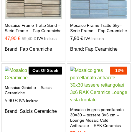
Mosaico Frame Tratto Sand –
Mosaico Frame Tratto Sky–
Serie Frame – Fap Ceramiche
Serie Frame – Fap Ceramiche
47,90
€
7,90
€
59,40
€
IVA Inclusa
IVA Inclusa
Brand:
Fap Ceramiche
Brand:
Fap Ceramiche
Out Of Stock
-
13
%
Mosaico Giaietto – Saicis
Ceramiche
5,90
€
IVA Inclusa
Mosaico in gres porcellanato –
Brand:
Saicis Ceramiche
30×30 – tessere 3×6 cm –
Lounge Mosaic Cold
Anthracite – RAK Ceramics