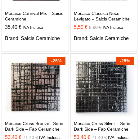
Mosaico Carnival Mix – Saicis
Mosaico Classica Noce
Ceramiche
Levigato – Saicis Ceramiche
35,40
€
5,50
€
5,90
€
IVA Inclusa
IVA Inclusa
Brand:
Saicis Ceramiche
Brand:
Saicis Ceramiche
-
25
%
-
25
%
Mosaico Cross Bronze– Serie
Mosaico Cross Silver – Serie
Dark Side – Fap Ceramiche
Dark Side – Fap Ceramiche
53,40
€
53,40
€
71,40
€
71,40
€
IVA Inclusa
IVA Inclusa