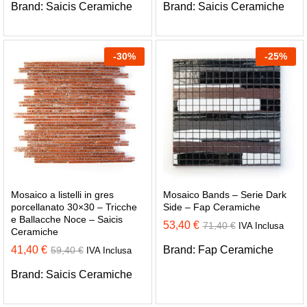
Brand:
Saicis Ceramiche
Brand:
Saicis Ceramiche
-
30
%
-
25
%
Mosaico a listelli in gres
Mosaico Bands – Serie Dark
porcellanato 30×30 – Tricche
Side – Fap Ceramiche
e Ballacche Noce – Saicis
53,40
€
71,40
€
IVA Inclusa
Ceramiche
41,40
€
Brand:
Fap Ceramiche
59,40
€
IVA Inclusa
Brand:
Saicis Ceramiche