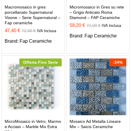
Macromosaico in gres
Micromosaico in Gres su rete
porcellanato Supernatural
– Grigio Anticato Roma
Visone – Serie Supernatural –
Diamond – FAP Ceramiche
Fap ceramiche
58,20
€
72,00
€
IVA Inclusa
47,40
€
72,00
€
IVA Inclusa
Brand:
Fap Ceramiche
Brand:
Fap Ceramiche
Offerta Fine Serie
-
34
%
MicroMosaico in Vetro, Marmo
Mosaico Ad Metalla Lineare
e Acciaio – Marble Mix Extra
Mix – Saicis Ceramiche