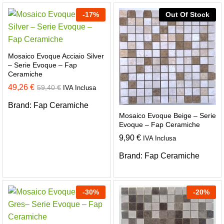
-
17
%
Out Of Stock
Mosaico Evoque Acciaio Silver
– Serie Evoque – Fap
Ceramiche
49,26
€
59,40
€
IVA Inclusa
Brand:
Fap Ceramiche
Mosaico Evoque Beige – Serie
Evoque – Fap Ceramiche
9,90
€
IVA Inclusa
Brand:
Fap Ceramiche
-
30
%
-
20
%