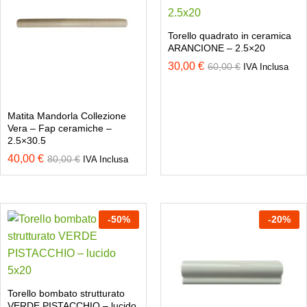
Torello quadrato in ceramica
ARANCIONE – 2.5×20
30,00
€
60,00
€
IVA Inclusa
Matita Mandorla Collezione
Vera – Fap ceramiche –
2.5×30.5
40,00
€
80,00
€
IVA Inclusa
-
50
%
-
20
%
Torello bombato strutturato
VERDE PISTACCHIO – lucido