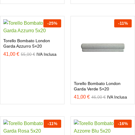
-
25
%
-
11
%
Torello Bombato London
Garda Azzurro 5×20
41,00
€
55,00
€
IVA Inclusa
Torello Bombato London
Garda Verde 5×20
41,00
€
46,00
€
IVA Inclusa
-
11
%
-
16
%