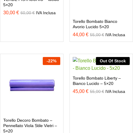
5×20
30,00
€
60,00
€
IVA Inclusa
Torello Bombato Bianco
Avorio Lucido 5×20
44,00
€
55,00
€
IVA Inclusa
-
22
%
Out Of Stock
Torello Bombato Liberty –
Bianco Lucido – 5×20
45,00
€
55,00
€
IVA Inclusa
Torello Decoro Bombato –
Pennellato Viola Stile Vietri –
5×20