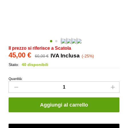
Il prezzo si riferisce a Scatola
45,00
€
IVA Inclusa
60,00
€
(-25%)
Stato:
40 disponibili
Quantità:
Listello
Vera
Armonia
Mix
Aggiungi al carrello
–
Fap
Ceramiche