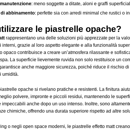
di manutenzione
: meno soggette a ditate, aloni e graffi superficial
à di abbinamento
: perfette sia con arredi minimal che rustici o in
tilizzare le piastrelle opache?
att
rappresentano una delle soluzioni più apprezzate per la val
 interni, grazie al loro aspetto elegante e alla funzionalità super
to opaco contribuisce a creare un’atmosfera rilassante e sofistica
spa. La superficie lievemente ruvida non solo restituisce un comfo
garantisce anche maggiore sicurezza, poiché riduce il rischio d
i umidità.
piastrelle opache si rivelano pratiche e resistenti. La finitura aiut
glio polvere, impronte e piccoli residui, mantenendo le superfi
 impeccabili anche dopo un uso intenso. Inoltre, sono altamente
nze chimiche, offrendo una durata superiore rispetto ad altre sol
ving o negli open space moderni, le piastrelle effetto matt crean