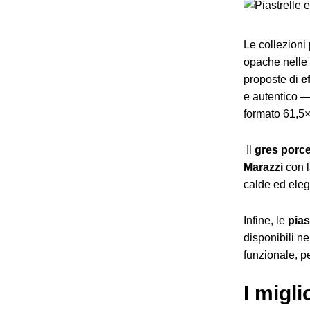
Le collezioni
opache nelle 
proposte di
e
e autentico —
formato 61,5×
Il
gres porce
Marazzi
con l
calde ed elega
Infine, le
pias
disponibili n
funzionale, pe
I migl