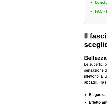
Conclu
FAQ - 
Il fasc
scegli
Bellezza
Le superfici 
sensazione di 
riflettono la 
abbagli. Tra i
Eleganza 
Effetto an