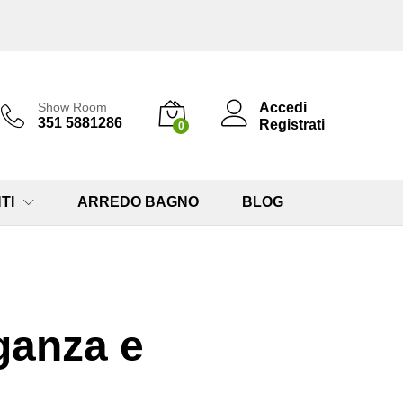
Accedi
Show Room
351 5881286
Registrati
0
TI
ARREDO BAGNO
BLOG
eganza e