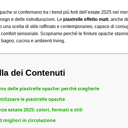
opache si confermano tra i trend più forti dell’estate 2025 nel m
design e delle ristrutturazioni. Le
piastrelle effetto matt
, anche d
 una scelta di stile raffinato e contemporaneo, capace di coniug
e comfort sensoriale. Scopriamo perché le finiture opache stann
bagno, cucina e ambienti living.
lla dei Contenuti
cino delle piastrelle opache: perchè sceglierle
tilizzare le piastrelle opache
ze estate 2025: colori, formati e stili
d migliori in circolazione