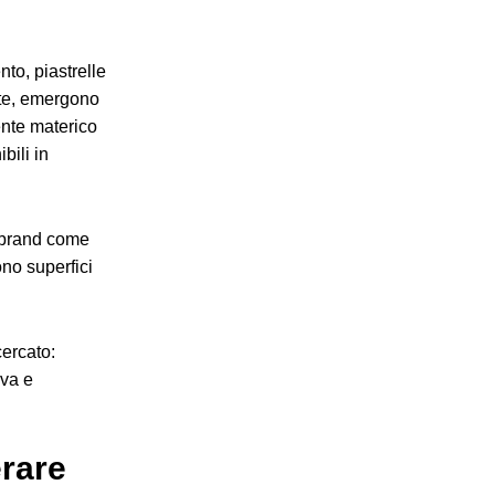
to, piastrelle
este, emergono
ente materico
ibili in
 brand come
ono superfici
ercato:
iva e
erare