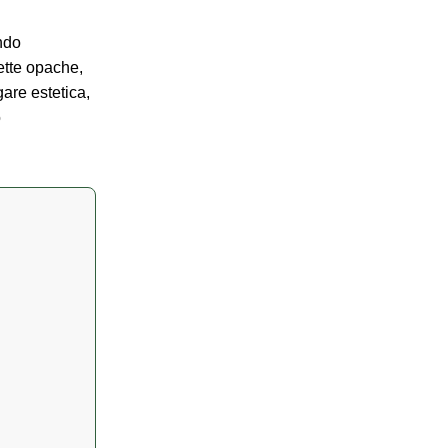
ondo
ette opache,
are estetica,
o