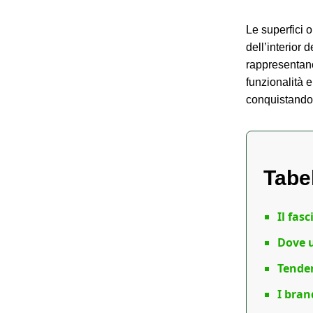
Le superfici 
dell’interior 
rappresentano
funzionalità 
conquistando 
Tabe
Il fas
Dove u
Tenden
I bran