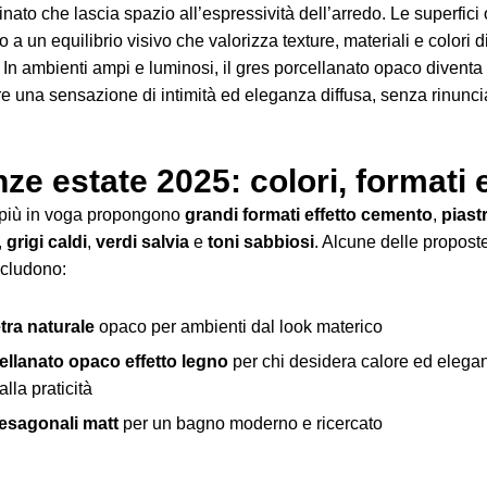
finato che lascia spazio all’espressività dell’arredo. Le superfic
 a un equilibrio visivo che valorizza texture, materiali e colori d
In ambienti ampi e luminosi, il gres porcellanato opaco diventa 
re una sensazione di intimità ed eleganza diffusa, senza rinuncia
e estate 2025: colori, formati e 
i più in voga propongono
grandi formati effetto cemento
,
piast
,
grigi caldi
,
verdi salvia
e
toni sabbiosi
. Alcune delle propost
ncludono:
etra naturale
opaco per ambienti dal look materico
ellanato opaco effetto legno
per chi desidera calore ed eleg
alla praticità
 esagonali matt
per un bagno moderno e ricercato