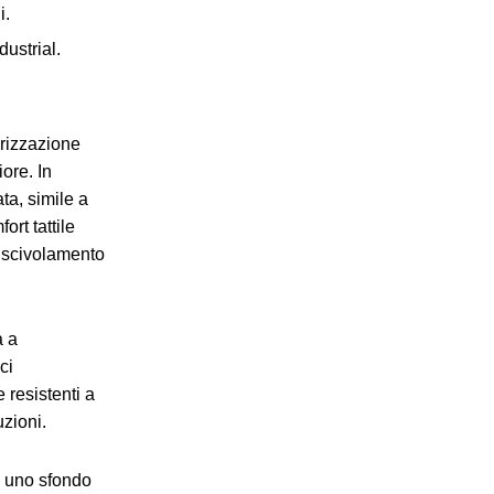
i.
dustrial.
orizzazione
iore. In
ta, simile a
rt tattile
i scivolamento
a a
ci
 resistenti a
uzioni.
o uno sfondo