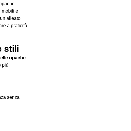
i opache
i mobili e
un alleato
re a praticità
stili
relle opache
e più
anza senza