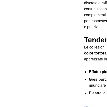
discreto e raf
contribuiscono
complementi. 
per trasmette
e pulizia.
Tendenz
Le collezion
color tortora
apprezzate i
Effetto pi
Gres porc
rinunciare 
Piastrelle