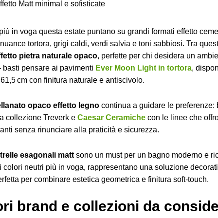
 più in voga questa estate puntano su grandi formati effetto cemen
nuance tortora, grigi caldi, verdi salvia e toni sabbiosi. Tra qu
ffetto pietra naturale opaco
, perfette per chi desidera un ambi
 basti pensare ai pavimenti
Ever Moon Light in tortora
, dispon
61,5 cm con finitura naturale e antiscivolo.
llanato opaco effetto legno
continua a guidare le preferenze:
a collezione Treverk e
Caesar Ceramiche
con le linee che offr
nti senza rinunciare alla praticità e sicurezza.
trelle esagonali matt
sono un must per un bagno moderno e ric
ei colori neutri più in voga, rappresentano una soluzione decorat
rfetta per combinare estetica geometrica e finitura soft-touch.
iori brand e collezioni da consid