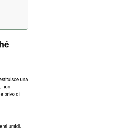
ché
restituisce una
e, non
e privo di
enti umidi.