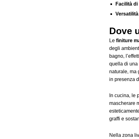
Facilità 
Versatilit
Dove u
Le
finiture m
degli ambienti
bagno, l’effet
quella di una 
naturale, ma 
in presenza d
In cucina, le 
mascherare me
esteticamente
graffi e sosta
Nella zona li