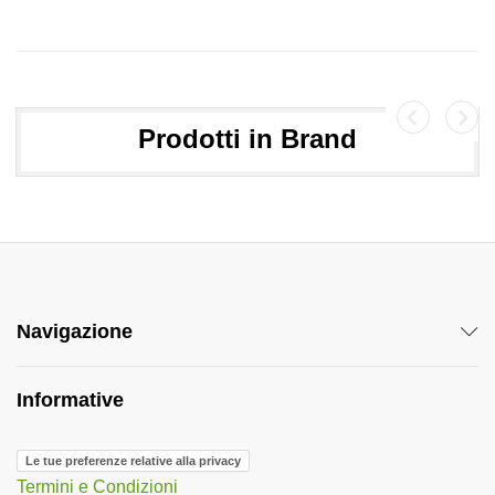
e
r
n
a
Prodotti in Brand
v
e
Navigazione
Informative
Le tue preferenze relative alla privacy
Termini e Condizioni