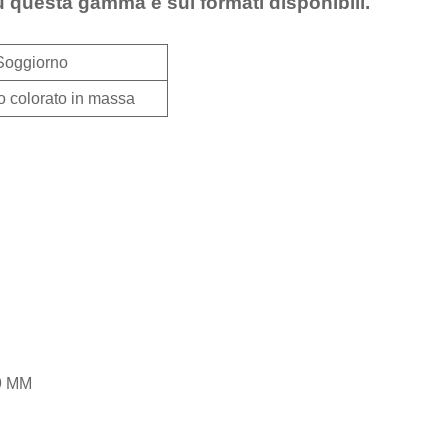
u questa gamma e sui formati disponibili.
Soggiorno
o colorato in massa
9 MM