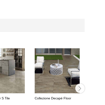
 S Tile
Collezione Decapé Floor
Collezion