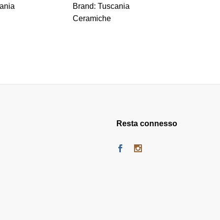
ania
Brand:
Tuscania
Brand:
F
Ceramiche
Resta connesso