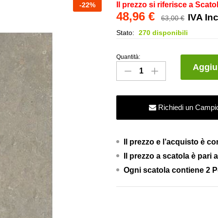
Il prezzo si riferisce a Scato
-
22
%
48,96
€
IVA In
63,00
€
Stato:
270 disponibili
Quantità:
Collezione
Aggiun
Arkistyle
-
Fossil
Richiedi un Campi
-
60X120
-
Il prezzo e l’acquisto è c
Marca
Il prezzo a scatola è pari 
Corona
quantity
Ogni scatola contiene 2 P