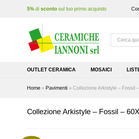
5%
di
sconto
sul tuo primo acquisto
Cod
Tutto
OUTLET CERAMICA
MOSAICI
LIST
Home
»
Pavimenti
»
Collezione Arkistyle – Fossi
Collezione Arkistyle – Fossil – 6