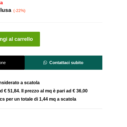
la
clusa
(-22%)
A
gi al carrello
l
t
e
one
Contattaci subito
r
n
a
onsiderato a scatola
t
ad € 51,84. Il prezzo al mq è pari ad € 36,00
i
v
cs per un totale di 1,44 mq a scatola
e
: