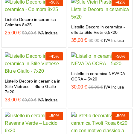
-
50
%
-
42
%
Listello Decoro in ceramica –
Coimbra 8×25
Listello Decoro in ceramica -
effetto Stile Vietri 6,5×20
25,00
€
50,00
€
IVA Inclusa
35,00
€
60,00
€
IVA Inclusa
-
45
%
-
50
%
Listello in ceramica NEVADA
OCRA – 5×20
Listello Decoro in ceramica in
Stile Vietrese – Blu e Giallo –
30,00
€
60,00
€
IVA Inclusa
7×20
33,00
€
60,00
€
IVA Inclusa
-
50
%
-
50
%