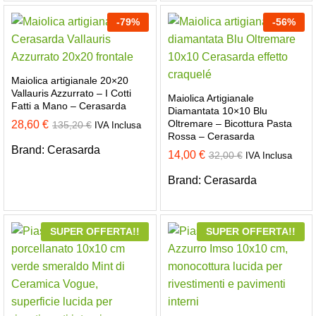
-
79
%
-
56
%
Maiolica artigianale 20×20
Vallauris Azzurrato – I Cotti
Maiolica Artigianale
Fatti a Mano – Cerasarda
Diamantata 10×10 Blu
Oltremare – Bicottura Pasta
28,60
€
135,20
€
IVA Inclusa
Rossa – Cerasarda
Brand:
Cerasarda
14,00
€
32,00
€
IVA Inclusa
Brand:
Cerasarda
SUPER OFFERTA!!
SUPER OFFERTA!!