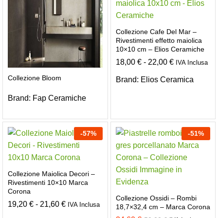
Collezione Cafe Del Mar –
Rivestimenti effetto maiolica
10×10 cm – Elios Ceramiche
Fascia
18,00
€
-
22,00
€
IVA Inclusa
di
prezzo:
Collezione Bloom
Brand:
Elios Ceramica
da
18,00 €
Brand:
Fap Ceramiche
a
22,00 €
-
57
%
-
51
%
Collezione Maiolica Decori –
Rivestimenti 10×10 Marca
Corona
Collezione Ossidi – Rombi
Fascia
19,20
€
-
21,60
€
IVA Inclusa
18,7×32,4 cm – Marca Corona
di