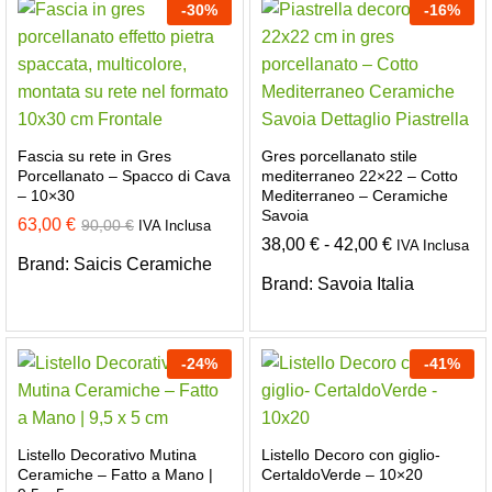
-
30
%
-
16
%
Fascia su rete in Gres
Gres porcellanato stile
Porcellanato – Spacco di Cava
mediterraneo 22×22 – Cotto
– 10×30
Mediterraneo – Ceramiche
Savoia
63,00
€
90,00
€
IVA Inclusa
Fascia
38,00
€
-
42,00
€
IVA Inclusa
di
Brand:
Saicis Ceramiche
prezzo:
Brand:
Savoia Italia
da
38,00 €
a
42,00 €
-
24
%
-
41
%
Listello Decorativo Mutina
Listello Decoro con giglio-
Ceramiche – Fatto a Mano |
CertaldoVerde – 10×20