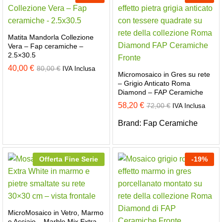
Matita Mandorla Collezione
Vera – Fap ceramiche –
2.5×30.5
40,00
€
80,00
€
IVA Inclusa
Micromosaico in Gres su rete
– Grigio Anticato Roma
Diamond – FAP Ceramiche
58,20
€
72,00
€
IVA Inclusa
Brand:
Fap Ceramiche
Offerta Fine Serie
-
19
%
MicroMosaico in Vetro, Marmo
e Acciaio – Marble Mix Extra