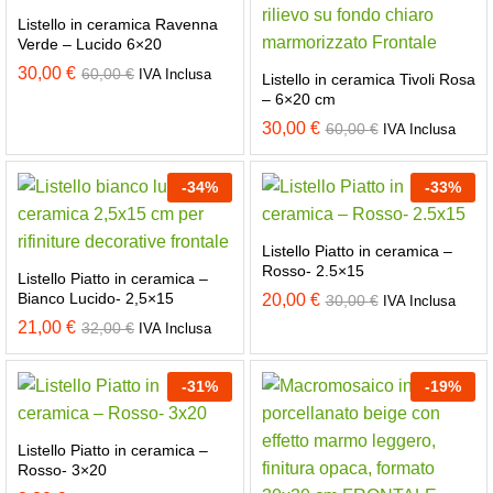
Listello in ceramica Ravenna
Verde – Lucido 6×20
30,00
€
60,00
€
IVA Inclusa
Listello in ceramica Tivoli Rosa
– 6×20 cm
30,00
€
60,00
€
IVA Inclusa
-
34
%
-
33
%
Listello Piatto in ceramica –
Rosso- 2.5×15
Listello Piatto in ceramica –
Bianco Lucido- 2,5×15
20,00
€
30,00
€
IVA Inclusa
21,00
€
32,00
€
IVA Inclusa
-
31
%
-
19
%
Listello Piatto in ceramica –
Rosso- 3×20