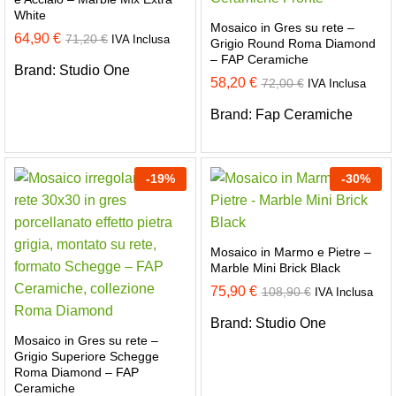
White
Mosaico in Gres su rete –
64,90
€
71,20
€
IVA Inclusa
Grigio Round Roma Diamond
– FAP Ceramiche
Brand:
Studio One
58,20
€
72,00
€
IVA Inclusa
Brand:
Fap Ceramiche
-
19
%
-
30
%
Mosaico in Marmo e Pietre –
Marble Mini Brick Black
75,90
€
108,90
€
IVA Inclusa
Brand:
Studio One
Mosaico in Gres su rete –
Grigio Superiore Schegge
Roma Diamond – FAP
Ceramiche