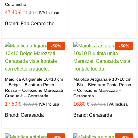
Ceramiche
47,40
€
71,40
€
IVA Inclusa
Brand:
Fap Ceramiche
-
56
%
-
56
%
Maiolica Artigianale 10×10 cm
Maiolica Artigianale 10×10 cm
– Beige – Bicottura Pasta
– Blu – Bicottura Pasta Rossa
Rossa – Collezione Marezzati
– Collezione Marezzati –
Craquelé – Cerasarda
Cerasarda
17,50
€
16,80
€
40,00
€
38,40
€
IVA Inclusa
IVA Inclusa
Brand:
Cerasarda
Brand:
Cerasarda
-
56
%
-
56
%