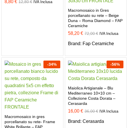
8,80
€
12,80
€
IVA Inclusa
Macromosaico in Gres
porcellanato su rete – Beige
Duna – Roma Diamond – FAP
Ceramiche
58,20
€
72,00
€
IVA Inclusa
Brand:
Fap Ceramiche
-
34
%
-
56
%
Maiolica Artigianale – Blu
Mediterraneo 10×10 cm –
Collezione Costa Dorata –
Cerasarda
16,00
€
36,00
€
IVA Inclusa
Macromosaico in gres
Brand:
Cerasarda
porcellanato su rete- Frame
White Brillante – FAP