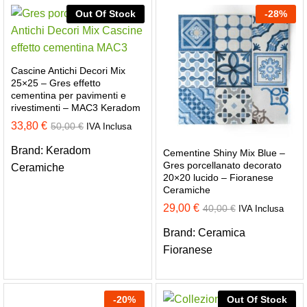
Out Of Stock
-
28
%
Cascine Antichi Decori Mix
25×25 – Gres effetto
cementina per pavimenti e
rivestimenti – MAC3 Keradom
33,80
€
50,00
€
IVA Inclusa
Brand:
Keradom
Cementine Shiny Mix Blue –
Gres porcellanato decorato
Ceramiche
20×20 lucido – Fioranese
Ceramiche
29,00
€
40,00
€
IVA Inclusa
Brand:
Ceramica
Fioranese
-
20
%
Out Of Stock