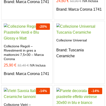
prezzo:
24,60
€
50,00
€
IVA Inclusa
Brand:
Marca Corona 1741
da
19,20 €
Brand:
Marca Corona 1741
a
21,60 €
-
20
%
Collezione Universal
Collezione Regoli –
Brand:
Tuscania
Rivestimenti in gres a
mattoncini 7,5×30 – Marca
Ceramiche
Corona
25,90
€
32,40
€
IVA Inclusa
Brand:
Marca Corona 1741
-
14
%
-
14
%
Collezione Vietri –