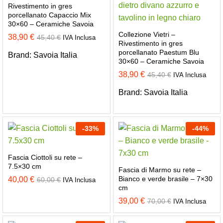
Rivestimento in gres
porcellanato Capaccio Mix
30×60 – Ceramiche Savoia
Collezione Vietri –
38,90
€
45,40
€
IVA Inclusa
Rivestimento in gres
porcellanato Paestum Blu
Brand:
Savoia Italia
30×60 – Ceramiche Savoia
38,90
€
45,40
€
IVA Inclusa
Brand:
Savoia Italia
-
33
%
-
44
%
Fascia Ciottoli su rete –
7.5×30 cm
Fascia di Marmo su rete –
Bianco e verde brasile – 7×30
40,00
€
60,00
€
IVA Inclusa
cm
39,00
€
70,00
€
IVA Inclusa