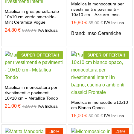
Maiolica in monocottura per
rivestimenti e pavimenti –
Maiolica in gres porcellanato
10×10 cm – Azzurro Imso
10×10 cm verde smeraldo-
Mint Ceramica Vogue
19,80
€
35,00
€
IVA Inclusa
24,80
€
50,00
€
IVA Inclusa
Brand:
Imso Ceramiche
SUPER OFFERTA!!
SUPER OFFERTA!!
Maiolica in monocottura per
rivestimenti e pavimenti –
10×10 cm – Metallica Tondo
Maiolica in monocottura10x10
21,00
€
42,00
€
IVA Inclusa
cm Bianco Opaco
18,00
€
30,00
€
IVA Inclusa
-
50
%
-
19
%