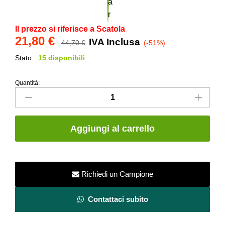
Il prezzo si riferisce a Scatola
21,80
€
IVA Inclusa
44,70
€
(-51%)
Stato:
15 disponibili
Quantità:
Collezione
SLAB2
-
SPESSORATO
Aggiungi al carrello
20mm
-
Khaki
-
Richiedi un Campione
Ceramiche
Caesar
Contattaci subito
quantity