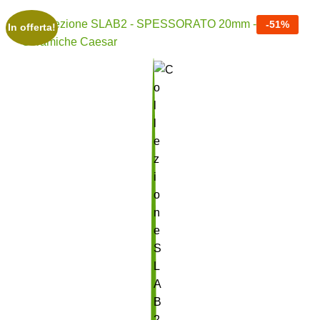
-
51
%
In offerta!