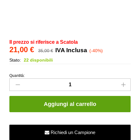
Il prezzo si riferisce a Scatola
21,00
€
IVA Inclusa
35,00
€
(-40%)
Stato:
22 disponibili
Quantità:
Listello
Bombato
in
ceramica
Aggiungi al carrello
-
Pistacchio
-
3x20
Richiedi un Campione
quantity