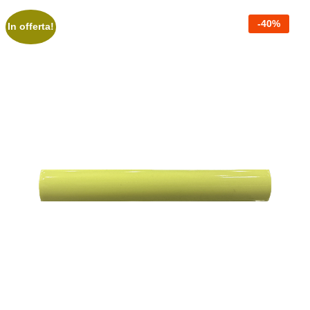
-
40
%
In offerta!