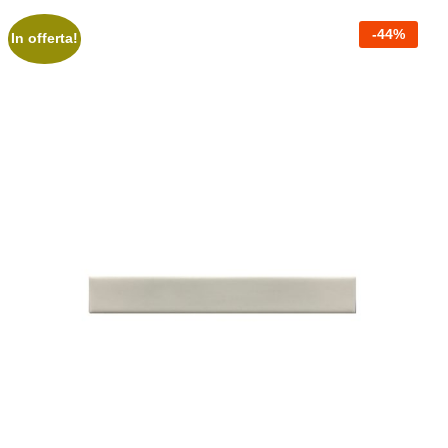
-
44
%
In offerta!