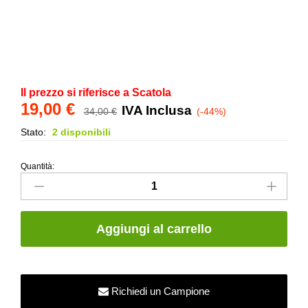
Il prezzo si riferisce a Scatola
19,00
€
IVA Inclusa
34,00
€
(-44%)
Stato:
2 disponibili
Quantità:
Listello
Piatto
in
ceramica
Aggiungi al carrello
-
Bianco
Matt
-
Richiedi un Campione
3x20