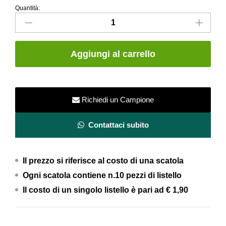
Quantità:
Listello
Piatto
in
ceramica–
Aggiungi al carrello
Grigio
Chiaro–
2.5x15
quantity
Richiedi un Campione
Contattaci subito
Il prezzo si riferisce al costo di una scatola
Ogni scatola contiene n.10 pezzi di listello
Il costo di un singolo listello è pari ad
€ 1,90