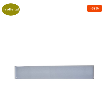
-
37
%
In offerta!