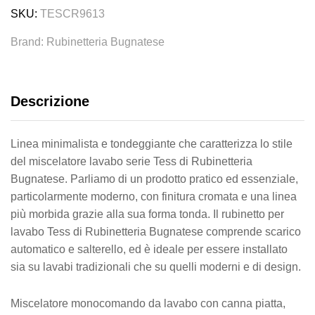
Serie
SKU:
TESCR9613
Tess
Brand:
Rubinetteria Bugnatese
-
Rubinetteria
Bugnatese
quantity
Descrizione
Linea minimalista e tondeggiante che caratterizza lo stile
del miscelatore lavabo serie Tess di Rubinetteria
Bugnatese. Parliamo di un prodotto pratico ed essenziale,
particolarmente moderno, con finitura cromata e una linea
più morbida grazie alla sua forma tonda. Il rubinetto per
lavabo Tess di Rubinetteria Bugnatese comprende scarico
automatico e salterello, ed è ideale per essere installato
sia su lavabi tradizionali che su quelli moderni e di design.
Miscelatore monocomando da lavabo con canna piatta,