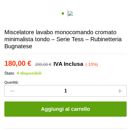
Miscelatore lavabo monocomando cromato
minimalista tondo – Serie Tess – Rubinetteria
Bugnatese
180,00
€
IVA Inclusa
200,00
€
(-10%)
Stato:
4 disponibili
Quantità:
Miscelatore
lavabo
monocomando
cromato
Aggiungi al carrello
minimalista
tondo
-