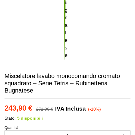
Miscelatore lavabo monocomando cromato
squadrato – Serie Tetris – Rubinetteria
Bugnatese
243,90
€
IVA Inclusa
271,00
€
(-10%)
Stato:
5 disponibili
Quantità:
Miscelatore