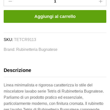
lavabo
monocomando
cromato
Aggiungi al carrello
squadrato
-
Serie
Tetris
SKU:
TETCR9113
-
Brand:
Rubinetteria Bugnatese
Rubinetteria
Bugnatese
quantity
Descrizione
Linea minimalista e rigorosa caratterizza lo stile del
miscelatore lavabo serie Tetris di Rubinetteria Bugnatese.
Parliamo di un prodotto pratico ed essenziale,
particolarmente moderno, con finitura cromata. Il rubinetto
per lavabo Tetris di Rubinetteria Bugnatese comprende