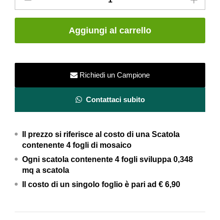
in
gres
porcellanato
Aggiungi al carrello
Sky
Satur
Mix
-
Richiedi un Campione
Cisa
Ceramiche
Contattaci subito
quantity
Il prezzo si riferisce al costo di una Scatola
contenente 4 fogli di mosaico
Ogni scatola contenente 4 fogli
sviluppa 0,348
mq a scatola
Il costo di un singolo foglio è pari ad
€ 6,90