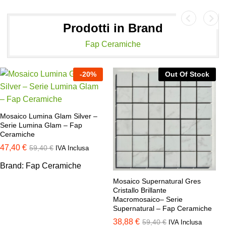
a
Prodotti in Brand
v
e
Fap Ceramiche
-
20
%
Out Of Stock
Mosaico Lumina Glam Silver –
Serie Lumina Glam – Fap
Ceramiche
47,40
€
59,40
€
IVA Inclusa
Brand:
Fap Ceramiche
Mosaico Supernatural Gres
Cristallo Brillante
Macromosaico– Serie
Supernatural – Fap Ceramiche
38,88
€
59,40
€
IVA Inclusa