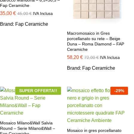
Barocco Mandorla – 6,5×30,5 –
Fap Ceramiche
35,00
€
45,00
€
IVA Inclusa
Brand:
Fap Ceramiche
Macromosaico in Gres
porcellanato su rete – Beige
Duna – Roma Diamond – FAP
Ceramiche
58,20
€
72,00
€
IVA Inclusa
Brand:
Fap Ceramiche
SUPER OFFERTA!!
-
29
%
Mosaico Milano&Wall Salvia
Round – Serie Milano&Wall –
Mosaico in gres porcellanato
Fap Ceramiche