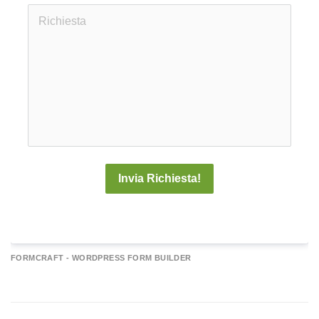
Invia Richiesta!
A
FORMCRAFT - WORDPRESS FORM BUILDER
e
r
n