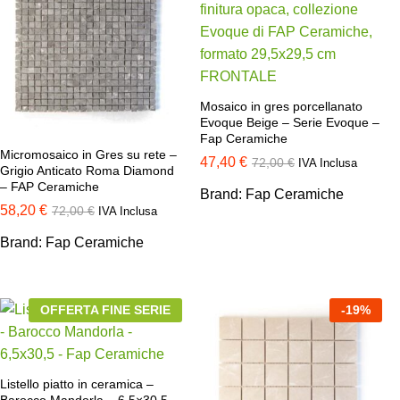
Mosaico in gres porcellanato
Evoque Beige – Serie Evoque –
Fap Ceramiche
Micromosaico in Gres su rete –
47,40
€
72,00
€
IVA Inclusa
Grigio Anticato Roma Diamond
– FAP Ceramiche
Brand:
Fap Ceramiche
58,20
€
72,00
€
IVA Inclusa
Brand:
Fap Ceramiche
OFFERTA FINE SERIE
-
19
%
Listello piatto in ceramica –