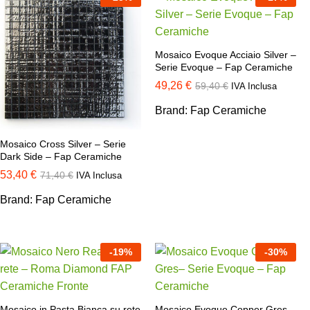
Mosaico Evoque Acciaio Silver –
Serie Evoque – Fap Ceramiche
49,26
€
59,40
€
IVA Inclusa
Brand:
Fap Ceramiche
Mosaico Cross Silver – Serie
Dark Side – Fap Ceramiche
53,40
€
71,40
€
IVA Inclusa
Brand:
Fap Ceramiche
-
19
%
-
30
%
Mosaico in Pasta Bianca su rete
Mosaico Evoque Copper Gres–