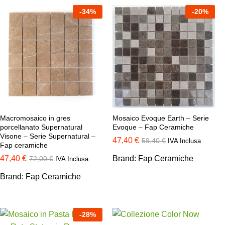
-
34
%
-
20
%
Macromosaico in gres
Mosaico Evoque Earth – Serie
porcellanato Supernatural
Evoque – Fap Ceramiche
Visone – Serie Supernatural –
47,40
€
59,40
€
IVA Inclusa
Fap ceramiche
47,40
€
Brand:
Fap Ceramiche
72,00
€
IVA Inclusa
Brand:
Fap Ceramiche
-
28
%