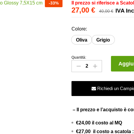
Il prezzo si riferisce a Scato
-
33
%
27,00
€
IVA In
40,00
€
Colore:
Oliva
Grigio
Quantità:
Piastrella
Aggiun
da
rivestimento
–
Richiedi un Campi
Brick
Lucido
Glossy
– Il prezzo e l’acquisto è c
7,5X15
cm
€24,00 il costo al MQ
quantity
€27,00 il costo a scatol