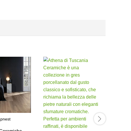
apnest
Collezione