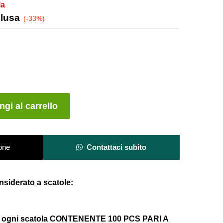
la
clusa
(-33%)
A
gi al carrello
l
t
e
one
Contattaci subito
r
n
a
onsiderato a scatole:
t
i
v
a : ogni scatola CONTENENTE 100 PCS PARI A