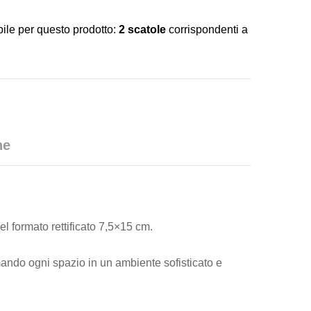
e
:
ile per questo prodotto:
2 scatole
corrispondenti a
he
el formato rettificato 7,5×15 cm.
rmando ogni spazio in un ambiente sofisticato e