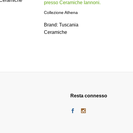
Ceramiche
Brand:
T
Ceramic
Collezione Athena
Brand:
Tuscania
Ceramiche
Resta connesso