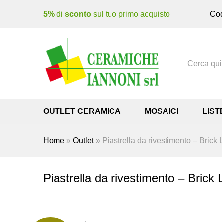
5%
di
sconto
sul tuo primo acquisto
Cod
Tutto
OUTLET CERAMICA
MOSAICI
LIST
Home
»
Outlet
»
Piastrella da rivestimento – Bric
Piastrella da rivestimento – Bric