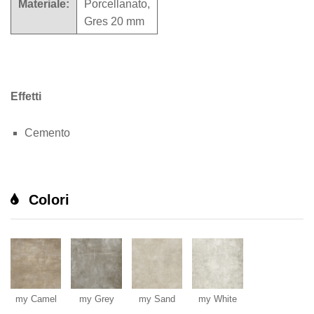
Materiale:
Porcellanato,
Gres 20 mm
Effetti
Cemento
Colori
my Camel
my Grey
my Sand
my White