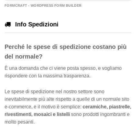
A
FORMCRAFT - WORDPRESS FORM BUILDER
e
r
Info Spedizioni
n
a
Perché le spese di spedizione costano più
v
e
del normale?
È una domanda che ci viene posta spesso, e vogliamo
rispondere con la massima trasparenza.
Le spese di spedizione nel nostro settore sono
inevitabilmente più alte rispetto a quelle di un normale sito
e-commerce, e il motivo è semplice:
ceramiche, piastrelle,
rivestimenti, mosaici e listelli
sono prodotti ingombranti e
molto pesanti.