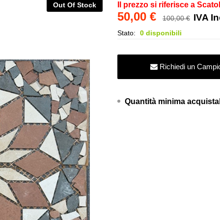
Il prezzo si riferisce a Scato
Out Of Stock
50,00
€
IVA I
100,00
€
Stato:
0 disponibili
Richiedi un Campi
Quantità minima acquist