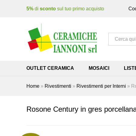
5%
di
sconto
sul tuo primo acquisto
Cod
Tutto
OUTLET CERAMICA
MOSAICI
LIST
Home
»
Rivestimenti
»
Rivestimenti per Interni
»
Ro
Rosone Century in gres porcellan