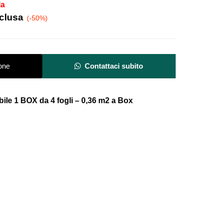
la
nclusa
(-50%)
one
Contattaci subito
abile 1 BOX
da 4 fogli – 0,36 m2 a Box