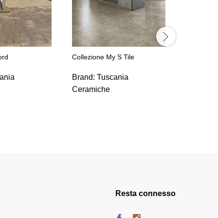
ord
Collezione My S Tile
Collezion
ania
Brand:
Tuscania
Brand:
F
Ceramiche
Resta connesso