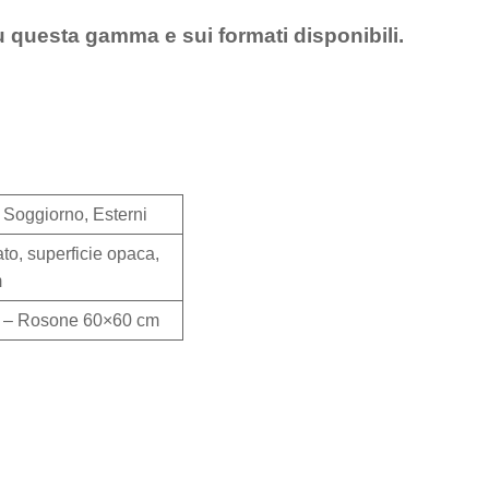
u questa gamma e sui formati disponibili.
 Soggiorno, Esterni
to, superficie opaca,
m
m – Rosone 60×60 cm