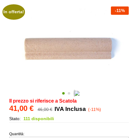
-
11
%
In offerta!
Il prezzo si riferisce a Scatola
41,00
€
IVA Inclusa
46,00
€
(-11%)
Stato:
111 disponibili
Quantità:
Torello