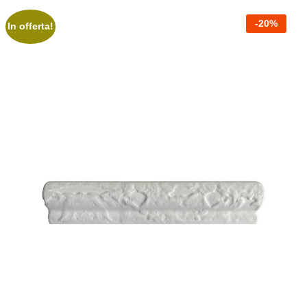
-
20
%
In offerta!