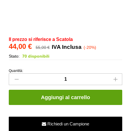
Il prezzo si riferisce a Scatola
44,00
€
IVA Inclusa
55,00
€
(-20%)
Stato:
70 disponibili
Quantità:
Torello
Bombato
London
Strutturato-
Aggiungi al carrello
Bianco
Matt-
5x20
quantity
Richiedi un Campione