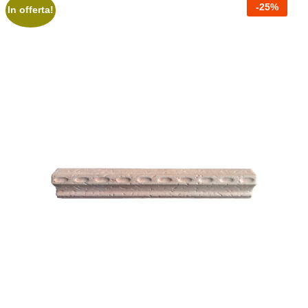
-
25
%
In offerta!