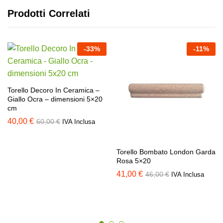
Prodotti Correlati
-
33
%
-
11
%
Torello Decoro In Ceramica –
Giallo Ocra – dimensioni 5×20
cm
40,00
€
60,00
€
IVA Inclusa
Torello Bombato London Garda
Rosa 5×20
41,00
€
46,00
€
IVA Inclusa