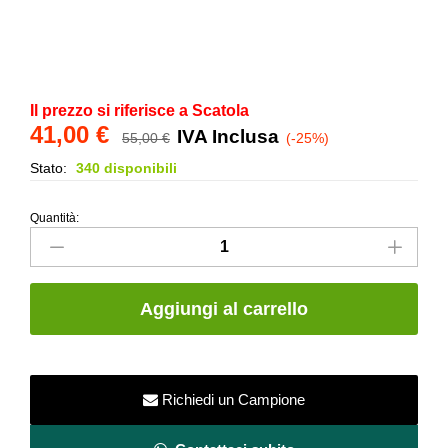
Il prezzo si riferisce a Scatola
41,00
€
IVA Inclusa
55,00
€
(-25%)
Stato:
340 disponibili
Quantità:
Torello
Travertino
Rosa
4x20
Aggiungi al carrello
quantity
Richiedi un Campione