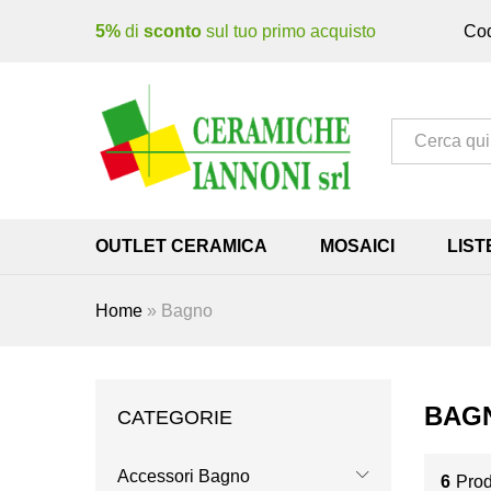
5%
di
sconto
sul tuo primo acquisto
Cod
Tutto
OUTLET CERAMICA
MOSAICI
LIST
Home
»
Bagno
BAG
CATEGORIE
Accessori Bagno
6
Prod