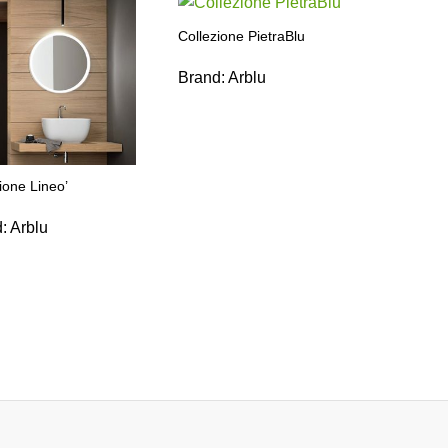
Collezione PietraBlu
Brand:
Arblu
ione Lineo’
d:
Arblu