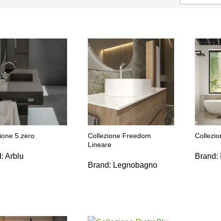
ione 5.zero
Collezione Freedom
Collezi
Lineare
d:
Arblu
Brand:
Brand:
Legnobagno