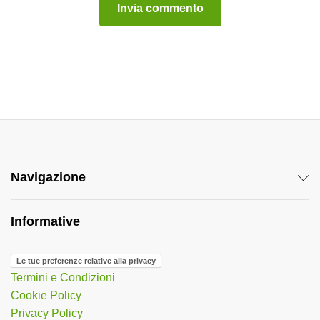
A
l
t
e
r
n
a
t
Navigazione
i
v
e
Informative
:
Le tue preferenze relative alla privacy
Termini e Condizioni
Cookie Policy
Privacy Policy