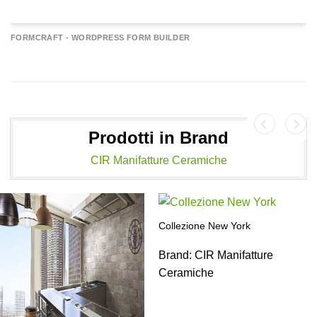
A
FORMCRAFT - WORDPRESS FORM BUILDER
e
r
n
a
Prodotti in Brand
v
e
CIR Manifatture Ceramiche
Collezione New York
Brand:
CIR Manifatture
Ceramiche