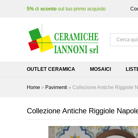
5%
di
sconto
sul tuo primo acquisto
Cod
Tutto
OUTLET CERAMICA
MOSAICI
LIST
Home
»
Pavimenti
»
Collezione Antiche Riggiole 
Collezione Antiche Riggiole Napol