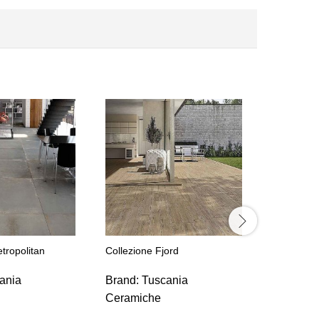
Collezio
Brand:
T
Ceramic
tropolitan
Collezione Fjord
ania
Brand:
Tuscania
Ceramiche