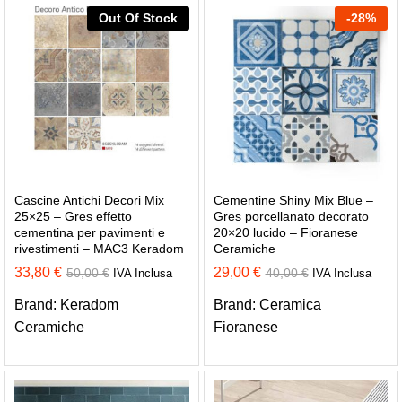
Out Of Stock
-
28
%
Cascine Antichi Decori Mix
Cementine Shiny Mix Blue –
25×25 – Gres effetto
Gres porcellanato decorato
cementina per pavimenti e
20×20 lucido – Fioranese
rivestimenti – MAC3 Keradom
Ceramiche
33,80
€
29,00
€
50,00
€
40,00
€
IVA Inclusa
IVA Inclusa
Brand:
Keradom
Brand:
Ceramica
Ceramiche
Fioranese