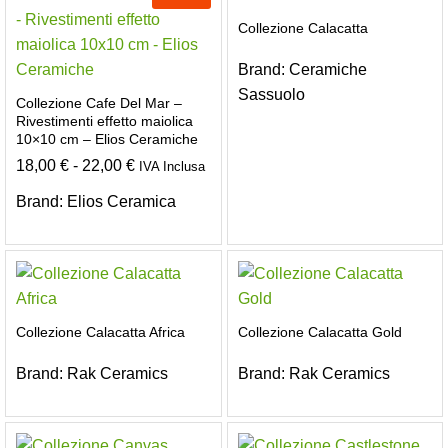
Collezione Calacatta
Brand:
Ceramiche
Sassuolo
Collezione Cafe Del Mar –
Rivestimenti effetto maiolica
10×10 cm – Elios Ceramiche
Fascia
18,00
€
-
22,00
€
IVA Inclusa
di
prezzo:
Brand:
Elios Ceramica
da
18,00 €
a
22,00 €
Collezione Calacatta Africa
Collezione Calacatta Gold
Brand:
Rak Ceramics
Brand:
Rak Ceramics