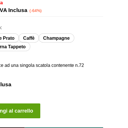
la
ascia
IVA Inclusa
(-64%)
i
rezzo:
:
a
8,00 €
e Prato
Caffè
Champagne
rna Tappeto
2,00 €
risce ad una singola scatola contenente n.72
clusa
A
gi al carrello
l
t