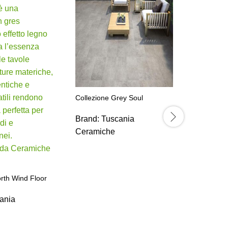
Collezione
Brand:
T
Ceramic
Collezione Grey Soul
Brand:
Tuscania
Ceramiche
rth Wind Floor
ania