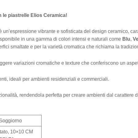
 le piastrelle Elios Ceramica!
è un’espressione vibrante e sofisticata del design ceramico, car
Disponibile in una gamma di colori intensi e naturali come
Blu
,
V
erfici smaltate e per la varietà cromatica che richiama la tradizio
eggere variazioni cromatiche e texture che conferiscono un aspet
enti, ideali per ambienti residenziali e commerciali.
onalità, rendendola perfetta per creare ambienti dal carattere di
 Soggiorno
ltato, 10×10 CM