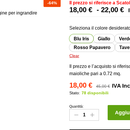
Il prezzo si riferisce a Scato
-
64
%
F
18,00
€
-
22,00
€
ine per ingrandire
d
p
Seleziona il colore desiderato
d
1
Blu Iris
Giallo
Verd
a
Rosso Papavero
Tave
2
Clear
Il prezzo e l’acquisto si rife
maioliche pari a 0.72 mq.
18,00
€
IVA In
45,00
€
Stato:
78 disponibili
Quantità:
Collezione
Aggiun
Cafe
Del
Mar