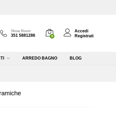
Accedi
Show Room
351 5881286
Registrati
0
TI
ARREDO BAGNO
BLOG
eramiche