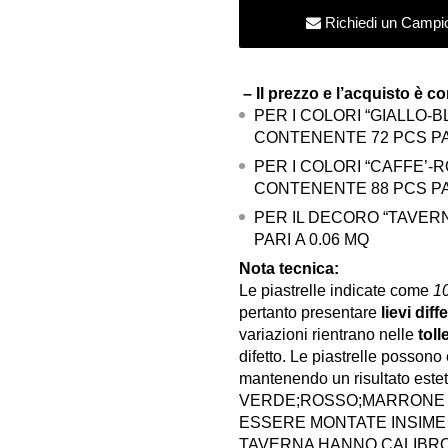
Richiedi un Campi
-
Rivestimenti
effetto
– Il prezzo e l’acquisto è c
maiolica
PER I COLORI “GIALLO-B
10x10
CONTENENTE 72 PCS PAR
cm
PER I COLORI “CAFFE’-RO
-
CONTENENTE 88 PCS PAR
Elios
PER IL DECORO “TAVER
Ceramiche
PARI
A 0.06 MQ
quantity
Nota tecnica:
Le piastrelle indicate come
1
pertanto presentare
lievi dif
variazioni rientrano nelle
tol
difetto. Le piastrelle posson
mantenendo un risultato estet
VERDE;ROSSO;MARRONE 
ESSERE MONTATE INSIME 
TAVERNA HANNO CALIBRO