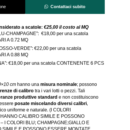
e
one
Contattaci subito
r
n
a
onsiderato a scatole:
€25,00 il costo al MQ
t
LU-CHAMPAGNE”: €18,00 per una scatola
i
I A 0.72 MQ
v
SSO-VERDE”: €22,00 per una scatola
e
I A 0.88 MQ
:
NA”:
€18,00 per una scatola CONTENENTE 6 PCS
0×10 cm
hanno una
misura nominale
; possono
ferenze di calibro
tra i vari lotti o pezzi. Tali
leranze produttive standard
e non costituiscono
o essere
posate miscelando diversi calibri
,
ico uniforme e naturale. (I COLORI
HANNO CALIBRO SIMILE E POSSONO
– I COLORI BLU; CHAMPAGNE;GIALLO E
 SIMILE E POSSONO ESSERE MONTATE