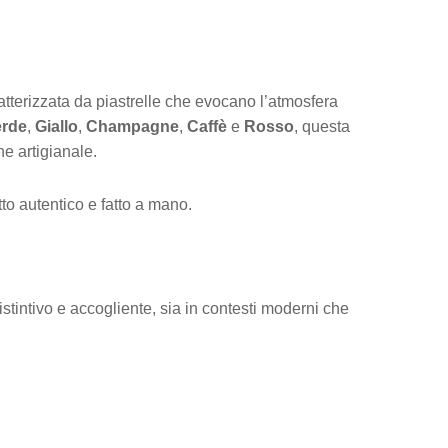
atterizzata da piastrelle che evocano l’atmosfera
erde
,
Giallo
,
Champagne
,
Caffè
e
Rosso
, questa
ne artigianale.
to autentico e fatto a mano.
stintivo e accogliente, sia in contesti moderni che