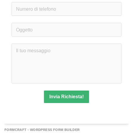
Invia Richiesta!
A
FORMCRAFT - WORDPRESS FORM BUILDER