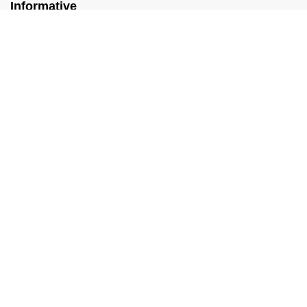
Informative
Le tue preferenze relative alla privacy
Termini e Condizioni
Cookie Policy
Privacy Policy
Resta connesso
Paga in tutta sicurezza con: