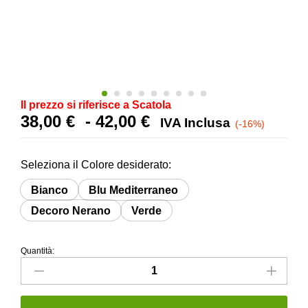
Il prezzo si riferisce a Scatola
Fascia
38,00
€
-
42,00
€
IVA Inclusa
(-16%)
di
prezzo:
Seleziona il Colore desiderato:
da
38,00 €
Bianco
Blu Mediterraneo
a
Decoro Nerano
Verde
42,00 €
Quantità:
Gres
porcellanato
stile
mediterraneo