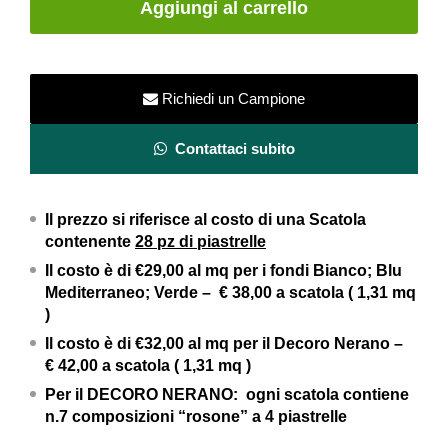
Aggiungi al carrello
22×22
–
Cotto
Mediterraneo
Richiedi un Campione
–
Ceramiche
Contattaci subito
Savoia
quantity
Il prezzo si riferisce al costo di una Scatola
contenente
28
pz di piastrelle
Il costo è di €29,00 al
mq per i fondi Bianco; Blu
Mediterraneo; Verde –
€ 38,00 a scatola (
1,31 mq
)
Il costo è di €32,00 al
mq per il Decoro Nerano –
€ 42,00 a scatola (
1,31 mq
)
Per il DECORO NERANO: ogni scatola contiene
n.7 composizioni “rosone” a 4 piastrelle