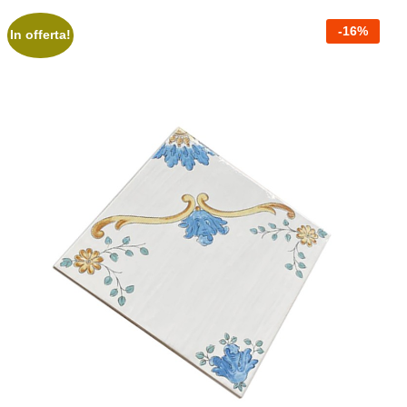
-
16
%
In offerta!