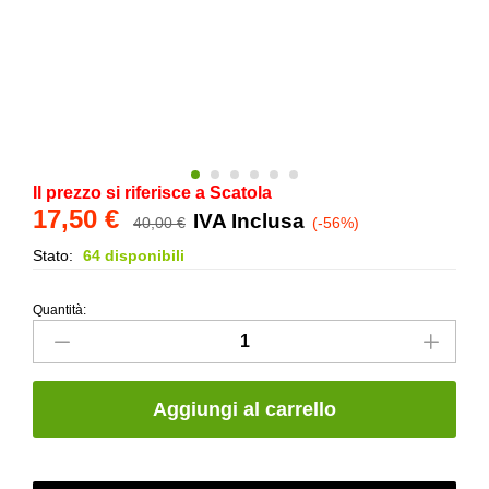
Il prezzo si riferisce a Scatola
17,50
€
IVA Inclusa
40,00
€
(-56%)
Stato:
64 disponibili
Quantità:
Maiolica
Artigianale
10x10
cm
Aggiungi al carrello
Arancio
–
Bicottura