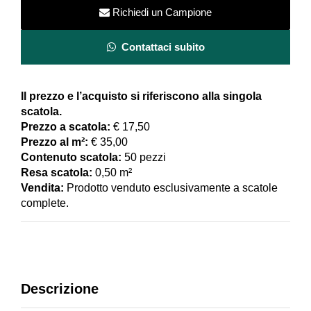
Pasta
Richiedi un Campione
Rossa
–
Contattaci subito
Collezione
Pitrizza
Il prezzo e l’acquisto si riferiscono alla singola
Marezzati
scatola.
Cerasarda
Prezzo a scatola:
€ 17,50
quantity
Prezzo al m²:
€ 35,00
Contenuto scatola:
50 pezzi
Resa scatola:
0,50 m²
Vendita:
Prodotto venduto esclusivamente a scatole
complete.
Descrizione