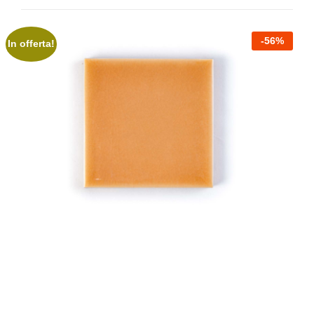
-
56
%
In offerta!