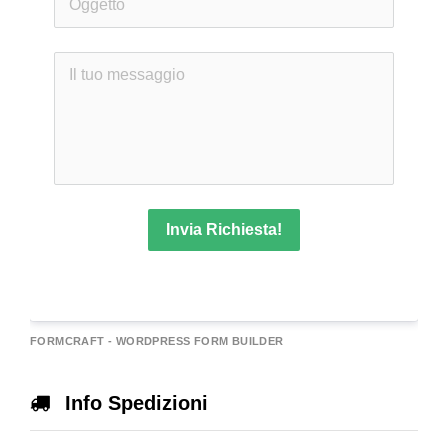
Invia Richiesta!
A
FORMCRAFT - WORDPRESS FORM BUILDER
e
r
Info Spedizioni
n
a