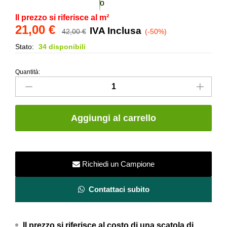
Il prezzo si riferisce al m²
21,00
€
IVA Inclusa
42,00
€
(-50%)
Stato:
34 disponibili
Quantità:
Maiolica
in
monocottura
per
Aggiungi al carrello
rivestimenti
e
pavimenti
-
Richiedi un Campione
10x10
cm
Contattaci subito
-
Metallica
Il prezzo si riferisce al costo di una scatola di
Tondo