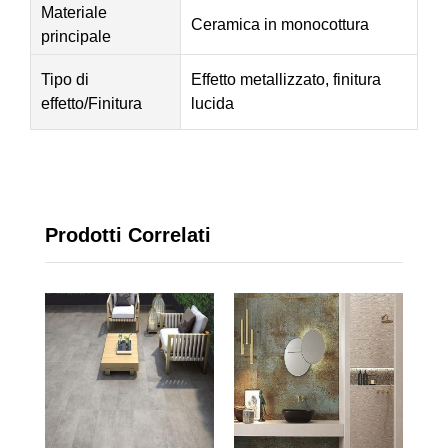
Materiale
Ceramica in monocottura
principale
Tipo di
Effetto metallizzato, finitura
effetto/Finitura
lucida
Prodotti Correlati
Col
Br
Ce