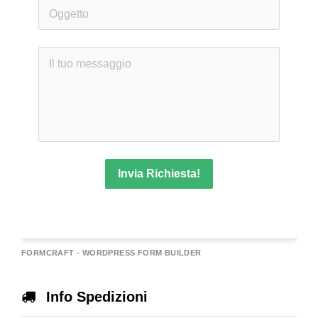
Invia Richiesta!
A
FORMCRAFT - WORDPRESS FORM BUILDER
e
r
Info Spedizioni
n