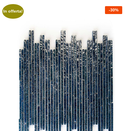
-
30
%
In offerta!