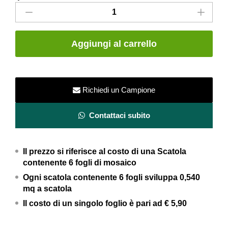
Mosaico
a
Listelli
in
Aggiungi al carrello
gres
porcellanato
-
Tricche
Richiedi un Campione
Ballacche
Blu
Contattaci subito
-
Saicis
Il prezzo si riferisce al costo di una Scatola
Ceramiche
contenente 6 fogli di mosaico
quantity
Ogni scatola contenente 6 fogli
sviluppa 0,540
mq a scatola
Il costo di un singolo foglio è pari ad
€ 5,90