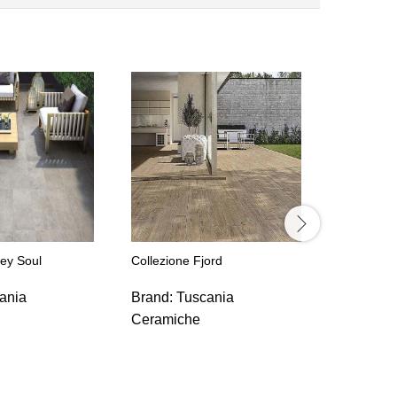
Collezione
Brand:
T
Ceramic
rey Soul
Collezione Fjord
ania
Brand:
Tuscania
Ceramiche