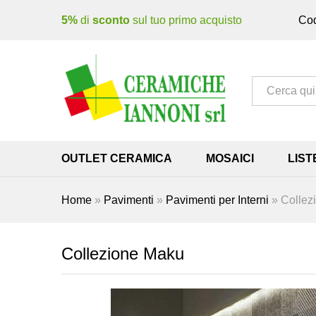
5%
di
sconto
sul tuo primo acquisto
Cod
Tutto
OUTLET CERAMICA
MOSAICI
LIST
Home
»
Pavimenti
»
Pavimenti per Interni
»
Collez
Collezione Maku