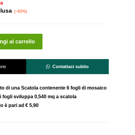
la
clusa
(-40%)
A
gi al carrello
l
t
e
one
Contattaci subito
r
n
a
costo di una Scatola contenente 6 fogli di mosaico
t
 fogli
sviluppa 0,540 mq a scatola
i
v
io è pari ad
€ 5,90
e
: