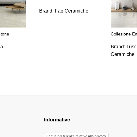
Brand:
Fap Ceramiche
stone
Collezione E
ia
Brand:
Tusc
Ceramiche
Informative
Le tue preferenze relative alla privacy