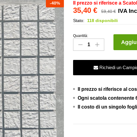
Il prezzo si riferisce a Scato
-
40
%
35,40
€
IVA In
59,40
€
Stato:
118 disponibili
Quantità:
Mosaico
Aggiun
Bingo
Bongo
Bianco
Richiedi un Campi
-
Saicis
Ceramiche
Il prezzo si riferisce al 
quantity
Ogni scatola contenente 6
Il costo di un singolo fogl