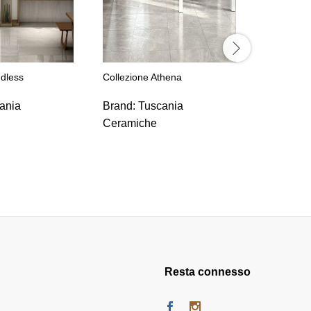
ndless
Collezione Athena
Collezion
ania
Brand:
Tuscania
Brand:
T
Ceramiche
Ceramic
Resta connesso