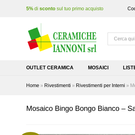
5%
di
sconto
sul tuo primo acquisto
Cod
Tutto
OUTLET CERAMICA
MOSAICI
LIST
Home
»
Rivestimenti
»
Rivestimenti per Interni
»
Mo
Mosaico Bingo Bongo Bianco – Sa