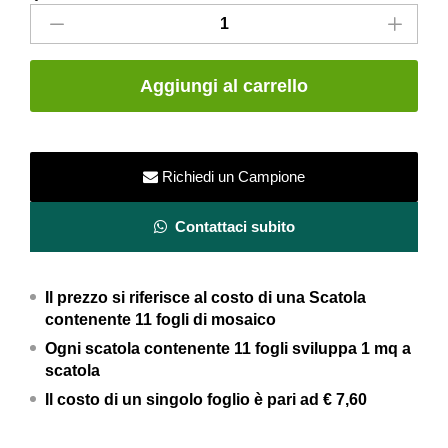
Mosaico
in
marmo
e
Aggiungi al carrello
pietre
smaltate
bianco
ghiaccio
Richiedi un Campione
30×30
-
Contattaci subito
Mini
Brick
Il prezzo si riferisce al costo di una Scatola
Ice
contenente 11 fogli di mosaico
-
Ogni scatola contenente 11 fogli
sviluppa 1 mq a
Studio
scatola
One
Il costo di un singolo foglio è pari ad
€ 7,60
quantity