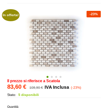
-
23
%
In offerta!
Il prezzo si riferisce a Scatola
83,60
€
IVA Inclusa
108,90
€
(-23%)
Stato:
5 disponibili
Quantità: