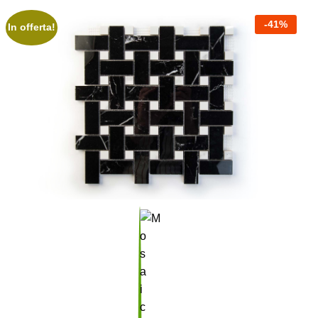
-
41
%
In offerta!