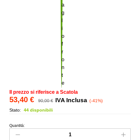
Il prezzo si riferisce a Scatola
53,40
€
IVA Inclusa
90,00
€
(-41%)
Stato:
44 disponibili
Quantità:
Mosaico
Marmorea