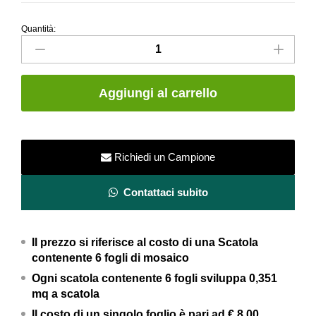
Quantità:
Mosaico
Pearl
Cube
–
Aggiungi al carrello
Serie
Lumina
Glam
–
Richiedi un Campione
Fap
Ceramiche
Contattaci subito
quantity
Il prezzo si riferisce al costo di una Scatola
contenente 6 fogli di mosaico
Ogni scatola contenente 6 fogli
sviluppa 0,351
mq a scatola
Il costo di un singolo foglio è pari ad
€ 8,00