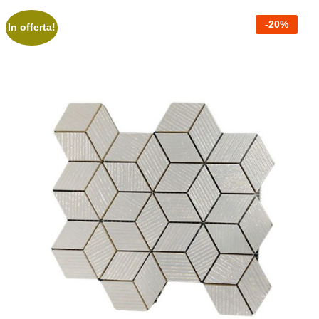
-
20
%
In offerta!