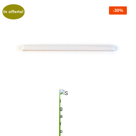
-
30
%
In offerta!