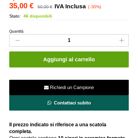
35,00
€
IVA Inclusa
50,00
€
(-30%)
Stato:
46 disponibili
Quantità:
Sigaro
in
ceramica
1,5×25
Aggiungi al carrello
cm
-
Bianco
matt
Richiedi un Campione
quantity
Contattaci subito
Il prezzo indicato si riferisce a una scatola
completa.